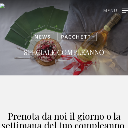
MENU
NEWS
PACCHETTI
Hit enter to search or ESC to close
SPECIALE COMPLEANNO
Prenota da noi il giorno o la
settimana del tuo compleanno,